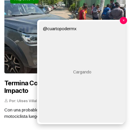
×
@cuartopodermx
Termina Con Fractura Expuesta Tras
Impacto
Por: Ulises Villalobos / Cp
Agosto 10
Con una probable fractura expuesta resultó un joven
motociclista luego de ser impactado por una cami...