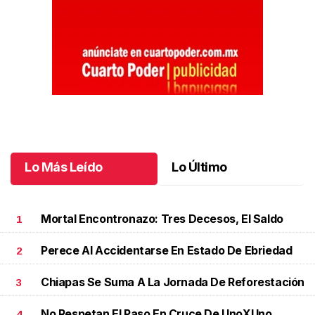
Lo Más Leído
Lo Último
Mortal Encontronazo: Tres Decesos, El Saldo
1
Perece Al Accidentarse En Estado De Ebriedad
2
Chiapas Se Suma A La Jornada De Reforestación
3
No Respetan El Paso En Cruce De UnoXUno
4