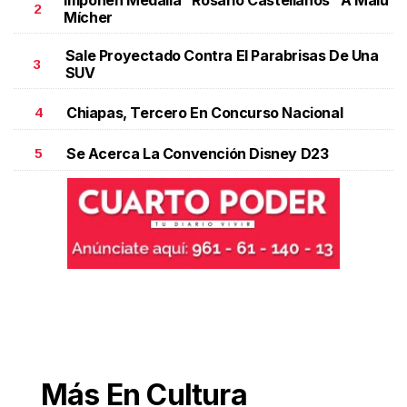
Imponen Medalla "Rosario Castellanos" A Malú
2
Mícher
Sale Proyectado Contra El Parabrisas De Una
3
SUV
Chiapas, Tercero En Concurso Nacional
4
Se Acerca La Convención Disney D23
5
Más En Cultura