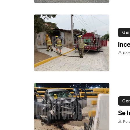
Gen
Inc
Por
Gen
Se 
Por: