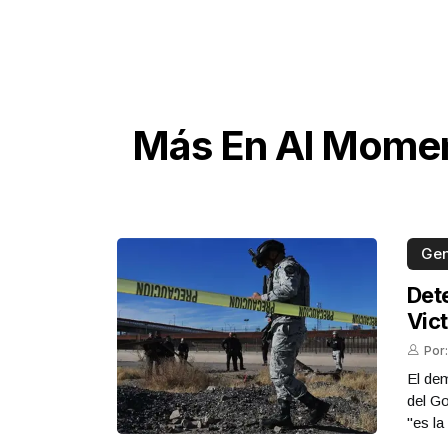
Más En Al Mome
Gen
Det
Vict
Por:
El dem
del G
"es la