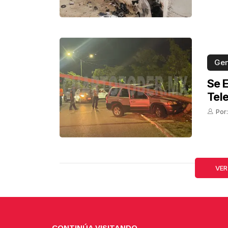
Gen
Se 
Tel
Por:
VER
CONTINÚA VISITANDO