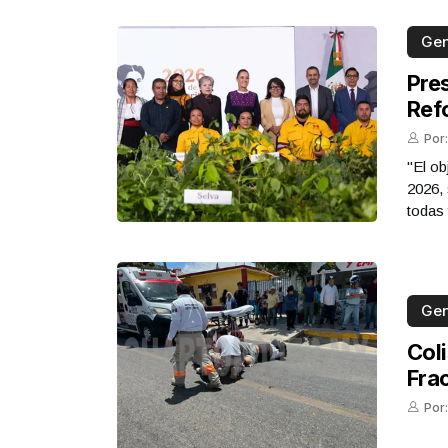
Gen
Pre
Ref
Por
"El ob
2026, 
todas
Gen
Col
Fra
Por: