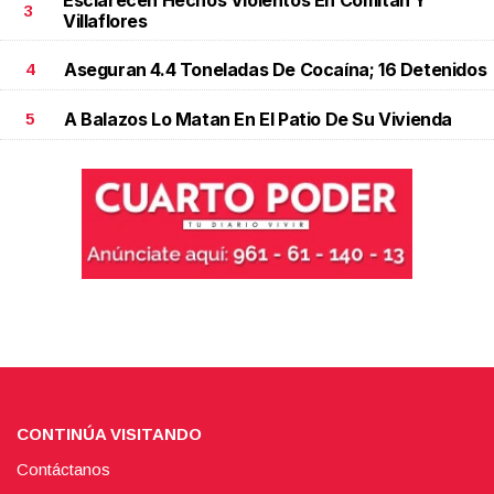
Esclarecen Hechos Violentos En Comitán Y
3
Villaflores
Aseguran 4.4 Toneladas De Cocaína; 16 Detenidos
4
A Balazos Lo Matan En El Patio De Su Vivienda
5
CONTINÚA VISITANDO
Contáctanos