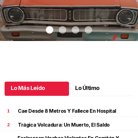
Autos clásicos invaden Tuxtla Gutiérrez
.
Autos clásicos invaden
Tuxtla Gutiérrez
Octubre 07 l
Lo Más Leído
Lo Último
Cae Desde 8 Metros Y Fallece En Hospital
1
Trágica Volcadura: Un Muerto, El Saldo
2