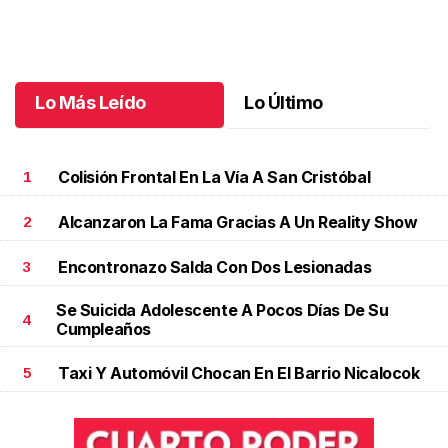
Santiago cumplió 3 años
.
Santiago cumplió 3 años
Octubre 03 l
Lo Más Leído
Lo Último
Colisión Frontal En La Vía A San Cristóbal
1
Alcanzaron La Fama Gracias A Un Reality Show
2
Encontronazo Salda Con Dos Lesionadas
3
Se Suicida Adolescente A Pocos Días De Su
4
Cumpleaños
Taxi Y Automóvil Chocan En El Barrio Nicalocok
5