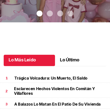
Maki celebró sus 10 años con temática coquette
.
Maki celebró
sus 10 años con temática coquette
Octubre 18 l
Lo Más Leído
Lo Último
Trágica Volcadura: Un Muerto, El Saldo
1
Esclarecen Hechos Violentos En Comitán Y
2
Villaflores
A Balazos Lo Matan En El Patio De Su Vivienda
3