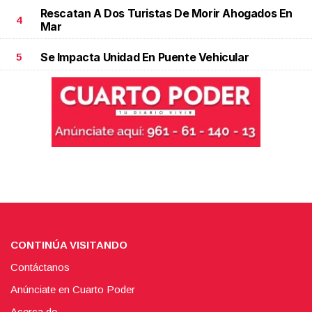
Rescatan A Dos Turistas De Morir Ahogados En
4
Mar
Se Impacta Unidad En Puente Vehicular
5
CONTINÚA VISITANDO
Contáctanos
Anúnciate en Cuarto Poder
Acerca de