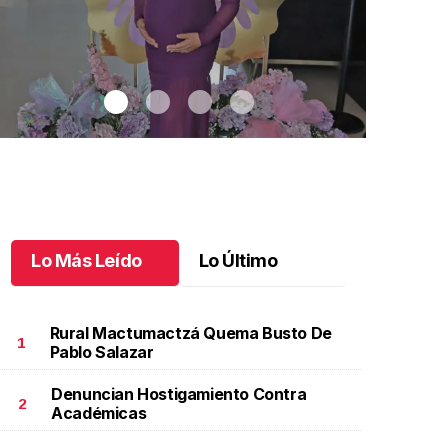
Lo Más Leído
Lo Último
Rural Mactumactzá Quema Busto De
1
Pablo Salazar
Denuncian Hostigamiento Contra
n la dulce espera de Georgina
.
En la dulce espera de
Dos años de
2
Académicas
eorgina
Junio 02 l
unio 03 l