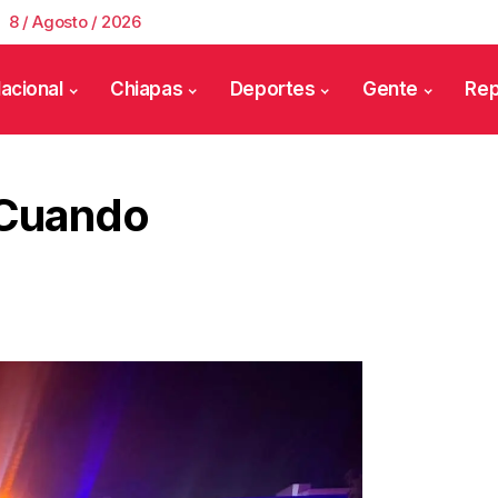
8 / Agosto / 2026
acional
Chiapas
Deportes
Gente
Rep
 Cuando