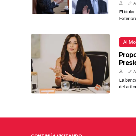
A
El titul
Exterior
Al M
Propo
Presi
A
La banca
del artíc
CONTINÚA VISITANDO