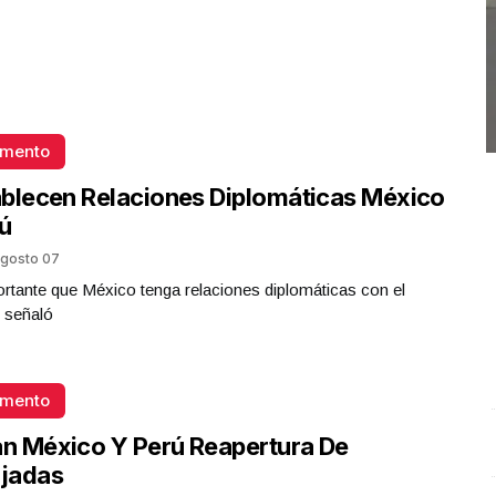
omento
blecen Relaciones Diplomáticas México
ú
gosto 07
rtante que México tenga relaciones diplomáticas con el
 señaló
omento
an México Y Perú Reapertura De
Conferencia de prensa matutina. Miércoles 03 de Junio
E
2026 | Presidenta Claudia Sheinbaum
.
Conferencia de
G
jadas
prensa matutina. Miércoles 03 de Junio 2026 |
J