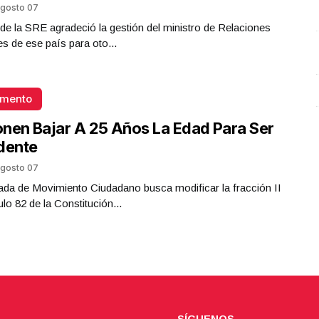
gosto 07
Presidenta Claudia Sheinbaum
ar de la SRE agradeció la gestión del ministro de Relaciones
Junio 03 l 6 Visitas
es de ese país para oto...
omento
nen Bajar A 25 Años La Edad Para Ser
dente
gosto 07
da de Movimiento Ciudadano busca modificar la fracción II
ulo 82 de la Constitución...
SÍGUENOS