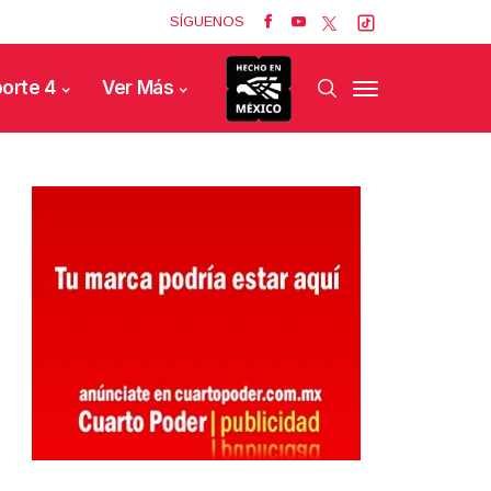
SÍGUENOS
orte 4
Ver Más