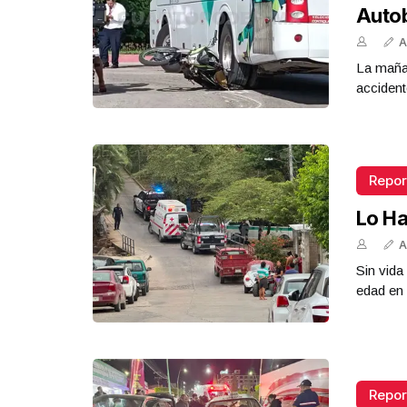
Auto
A
La mañan
accident
Repor
Lo Ha
A
Sin vid
edad en 
Repor