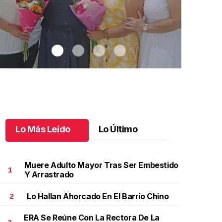
Lo Más Leído
Lo Último
Muere Adulto Mayor Tras Ser Embestido
1
Y Arrastrado
Lo Hallan Ahorcado En El Barrio Chino
2
ubilación en educación especial
.
Una
Santiago cumplió 3 años
lación en educación especial
Octubre 03 l
ERA Se Reúne Con La Rectora De La