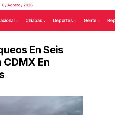
8 / Agosto / 2026
acional
Chiapas
Deportes
Gente
Rep
queos En Seis
La CDMX En
s