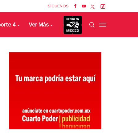
SÍGUENOS
orte 4
Ver Más