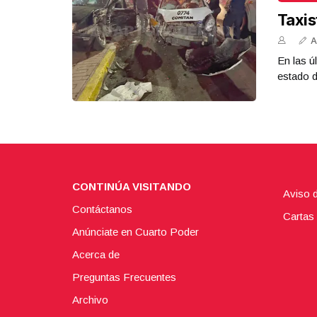
Taxis
A
En las ú
estado d
CONTINÚA VISITANDO
Aviso 
Contáctanos
Cartas 
Anúnciate en Cuarto Poder
Acerca de
Preguntas Frecuentes
Archivo