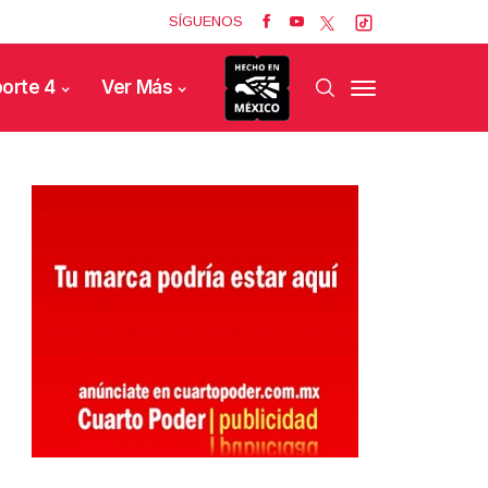
SÍGUENOS
orte 4
Ver Más