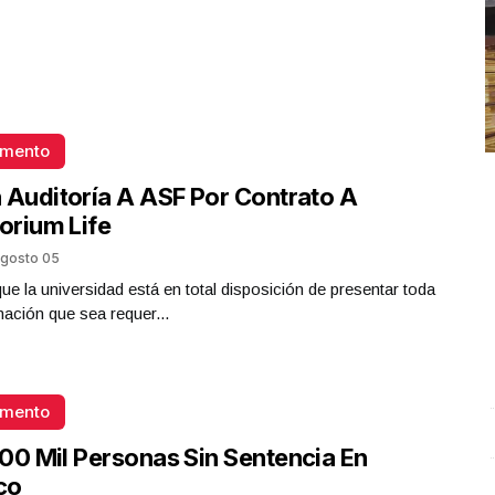
omento
 Auditoría A ASF Por Contrato A
torium Life
gosto 05
que la universidad está en total disposición de presentar toda
mación que sea requer...
omento
#Noticiero TVO #TuDiarioVivir con Carlos César Núñez
.
L
00 Mil Personas Sin Sentencia En
#Noticiero TVO #TuDiarioVivir con Carlos César
r
co
Núñez
J