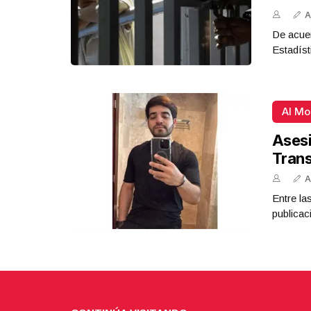
A
De acue
Estadíst
Al M
Asesi
Tran
A
Entre la
publicac