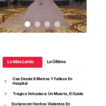
Lo Más Leído
Lo Último
Cae Desde 8 Metros Y Fallece En
1
Hospital
Trágica Volcadura: Un Muerto, El Saldo
2
os sueños se hacen realidad
.
Los sueños se hacen
Lucio, un b
ealidad
deseado
Esclarecen Hechos Violentos En
ulio 04 l
Julio 03 l