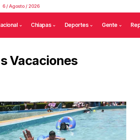
6 / Agosto / 2026
acional
Chiapas
Deportes
Gente
Rep
as Vacaciones