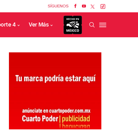
SÍGUENOS
orte 4
Ver Más