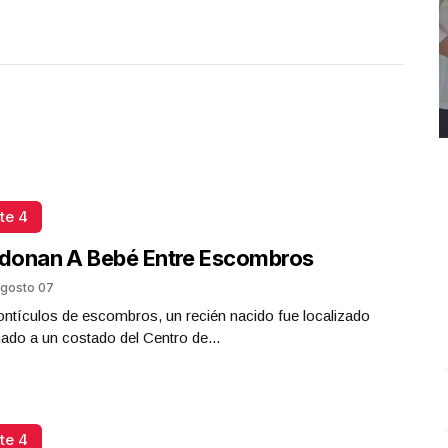
te 4
donan A Bebé Entre Escombros
gosto 07
ntículos de escombros, un recién nacido fue localizado
do a un costado del Centro de...
REPORTE4 | 03 10 2025 con Rodolfo Flores
.
U
REPORTE4 | 03 10 2025 con Rodolfo Flores
e
te 4
Octubre 03 l 10 Visitas
O