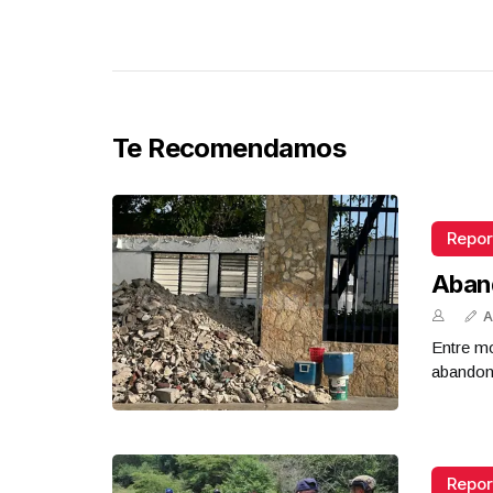
Te Recomendamos
Repor
Aban
A
Entre mo
abandona
Repor