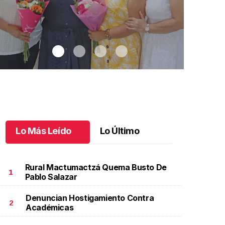
Lo Más Leído
Lo Último
Rural Mactumactzá Quema Busto De
1
Pablo Salazar
Denuncian Hostigamiento Contra
na emotiva jubilación en educación especial
.
Una
Santiago cu
2
Académicas
motiva jubilación en educación especial
Octubre 03 
ctubre 04 l