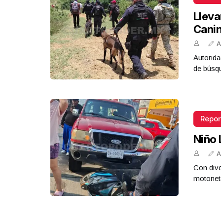
Lleva
Cani
A
Autorida
de búsq
Repor
Niño 
A
Con dive
motoneta