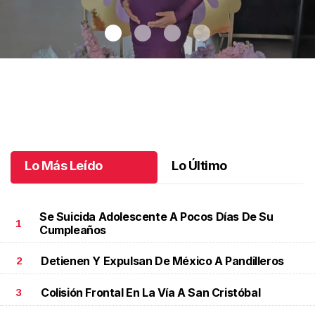
En la dulce espera de Georgina
.
En la dulce espera de Georgina
Junio 03 l
Lo Más Leído
Lo Último
Se Suicida Adolescente A Pocos Días De Su
1
Cumpleaños
Detienen Y Expulsan De México A Pandilleros
2
Colisión Frontal En La Vía A San Cristóbal
3