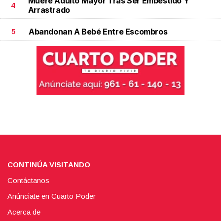
Muere Adulto Mayor Tras Ser Embestido Y
4
Arrastrado
Abandonan A Bebé Entre Escombros
5
CONTINÚA VISITANDO
Contáctanos
Anúnciate en Cuarto Poder
Acerca de