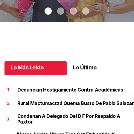
Una emotiva jubilación en educación especial
.
Una emotiva
jubilación en educación especial
Octubre 04 l
Lo Más Leído
Lo Último
Denuncian Hostigamiento Contra Académicas
1
Rural Mactumactzá Quema Busto De Pablo Salazar
2
Condenan A Delegado Del DIF Por Respaldo A
3
Paxtor