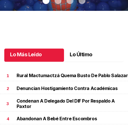
Santiago cumplió 3 años
.
Santiago cumplió 3 años
Octubre 03 l
Lo Más Leído
Lo Último
Rural Mactumactzá Quema Busto De Pablo Salazar
1
Denuncian Hostigamiento Contra Académicas
2
Condenan A Delegado Del DIF Por Respaldo A
3
Paxtor
Abandonan A Bebé Entre Escombros
4