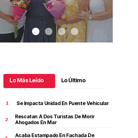
Lo Más Leído
Lo Último
Se Impacta Unidad En Puente Vehicular
1
Rescatan A Dos Turistas De Morir
2
Ahogados En Mar
na emotiva jubilación en educación especial
.
Una
Santiago cu
motiva jubilación en educación especial
Octubre 03 
Acaba Estampado En Fachada De
ctubre 04 l