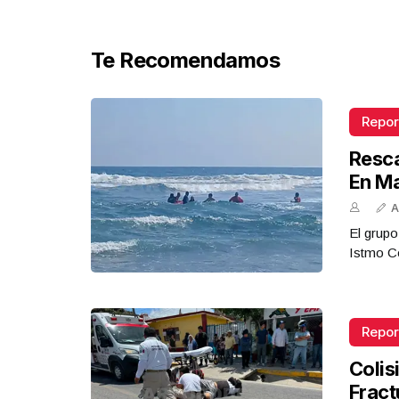
Te Recomendamos
Repor
Resca
En M
A
El grupo
Istmo Co
Repor
Colis
Fract