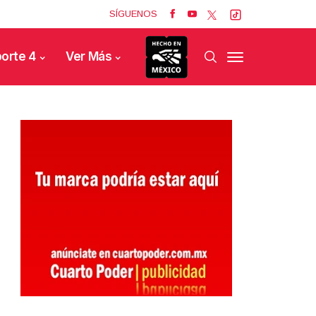
SÍGUENOS
orte 4
Ver Más