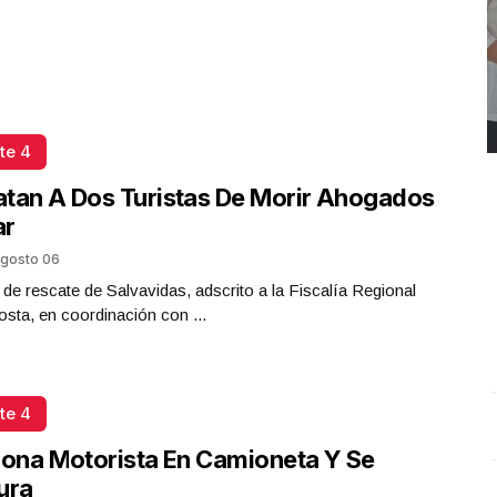
te 4
tan A Dos Turistas De Morir Ahogados
ar
gosto 06
 de rescate de Salvavidas, adscrito a la Fiscalía Regional
sta, en coordinación con ...
te 4
REPORTE4 | 03 10 2025 con Rodolfo Flores
.
U
iona Motorista En Camioneta Y Se
REPORTE4 | 03 10 2025 con Rodolfo Flores
e
ura
Octubre 03 l 8 Visitas
O