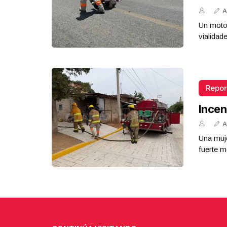
A
Un motoc
vialidad
Repor
Incen
A
Una muje
fuerte m