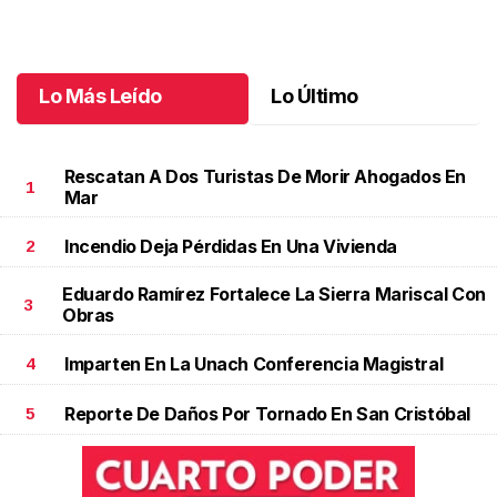
jubilación en educación especial
Octubre 04 l
Lo Más Leído
Lo Último
Rescatan A Dos Turistas De Morir Ahogados En
1
Mar
Incendio Deja Pérdidas En Una Vivienda
2
Eduardo Ramírez Fortalece La Sierra Mariscal Con
3
Obras
Imparten En La Unach Conferencia Magistral
4
Reporte De Daños Por Tornado En San Cristóbal
5