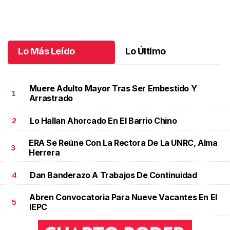
Una emotiva jubilación en educación especial
.
Una emotiva
jubilación en educación especial
Octubre 04 l
Lo Más Leído
Lo Último
Muere Adulto Mayor Tras Ser Embestido Y
1
Arrastrado
Lo Hallan Ahorcado En El Barrio Chino
2
ERA Se Reúne Con La Rectora De La UNRC, Alma
3
Herrera
Dan Banderazo A Trabajos De Continuidad
4
Abren Convocatoria Para Nueve Vacantes En El
5
IEPC