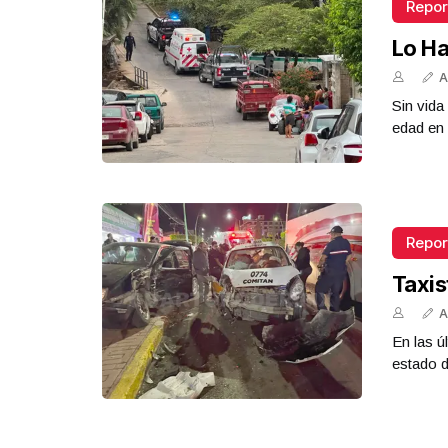
Repor
Lo Ha
A
Sin vid
edad en 
Repor
Taxis
A
En las ú
estado d