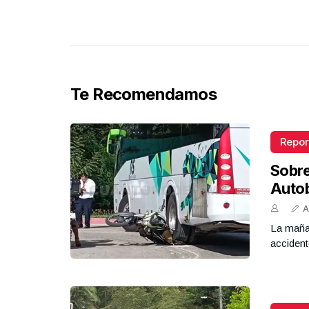
Te Recomendamos
Repor
Sobr
Auto
A
La mañan
accident