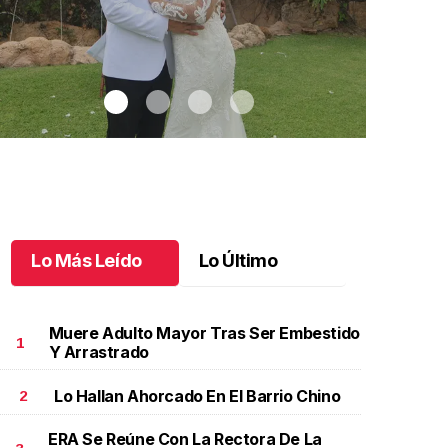
Lo Más Leído
Lo Último
Muere Adulto Mayor Tras Ser Embestido
1
Y Arrastrado
Lo Hallan Ahorcado En El Barrio Chino
2
ontse y Salvador unieron sus vidas
.
Montse y
Maricarmen 
alvador unieron sus vidas
y Alejandro
ERA Se Reúne Con La Rectora De La
ctubre 09 l
Octubre 08 