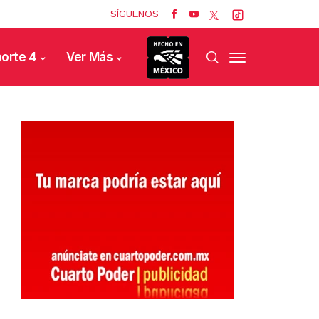
SÍGUENOS
orte 4
Ver Más