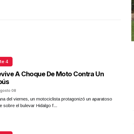
te 4
evive A Choque De Moto Contra Un
bús
gosto 08
a del viernes, un motociclista protagonizó un aparatoso
e sobre el bulevar Hidalgo f...
#Noticiero TVO #TuDiarioVivir con Adolfo Luján.
.
M
#Noticiero TVO #TuDiarioVivir con Adolfo Luján.
S
Octubre 08 l 10 Visitas
O