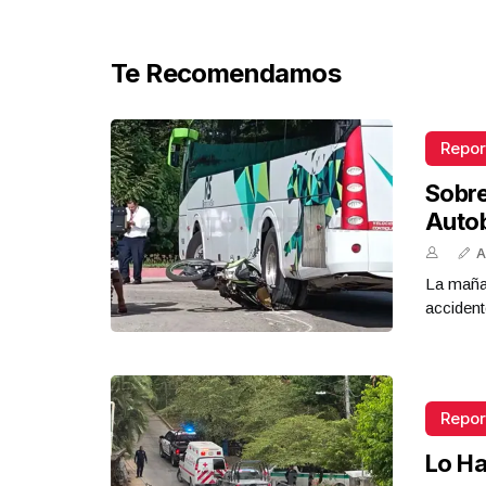
Te Recomendamos
Repor
Sobr
Auto
A
La mañan
accident
Repor
Lo Ha