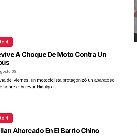
te 4
evive A Choque De Moto Contra Un
bús
gosto 08
a del viernes, un motociclista protagonizó un aparatoso
e sobre el bulevar Hidalgo f...
te 4
REPORTE4 | 03 10 2025 con Rodolfo Flores
.
U
REPORTE4 | 03 10 2025 con Rodolfo Flores
e
llan Ahorcado En El Barrio Chino
Octubre 03 l 11 Visitas
O