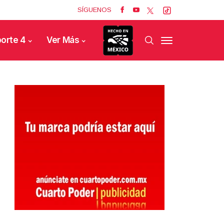
SÍGUENOS
orte 4
Ver Más