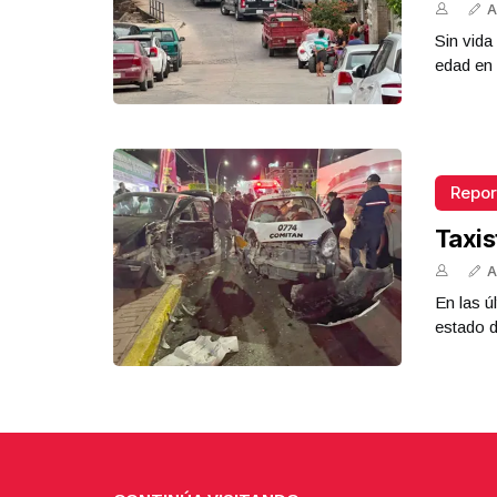
A
Sin vid
edad en 
Repor
Taxis
A
En las ú
estado d