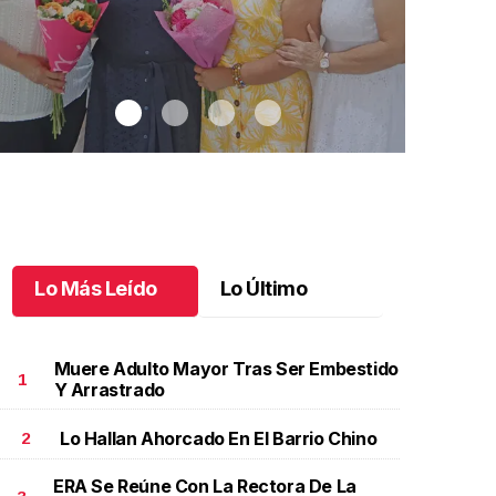
Lo Más Leído
Lo Último
Muere Adulto Mayor Tras Ser Embestido
1
Y Arrastrado
Lo Hallan Ahorcado En El Barrio Chino
2
na emotiva jubilación en educación especial
.
Una
Santiago cu
motiva jubilación en educación especial
Octubre 03 
ERA Se Reúne Con La Rectora De La
ctubre 04 l