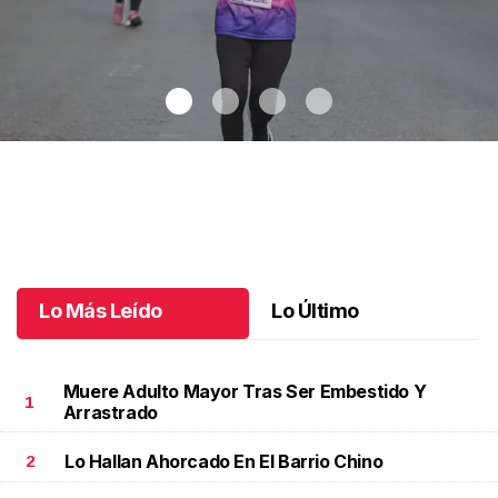
Celebran 3.ª Carrera Lucha Contra el Cáncer de Mama
.
Celebran
3.ª Carrera Lucha Contra el Cáncer de Mama
Octubre 06 l
Lo Más Leído
Lo Último
Muere Adulto Mayor Tras Ser Embestido Y
1
Arrastrado
Lo Hallan Ahorcado En El Barrio Chino
2