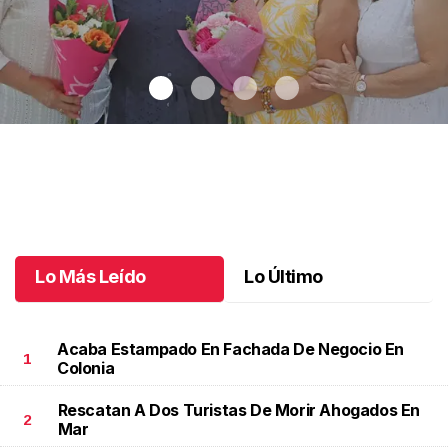
Una emotiva jubilación en educación especial
.
Una emotiva
jubilación en educación especial
Octubre 04 l
Lo Más Leído
Lo Último
Acaba Estampado En Fachada De Negocio En
1
Colonia
Rescatan A Dos Turistas De Morir Ahogados En
2
Mar