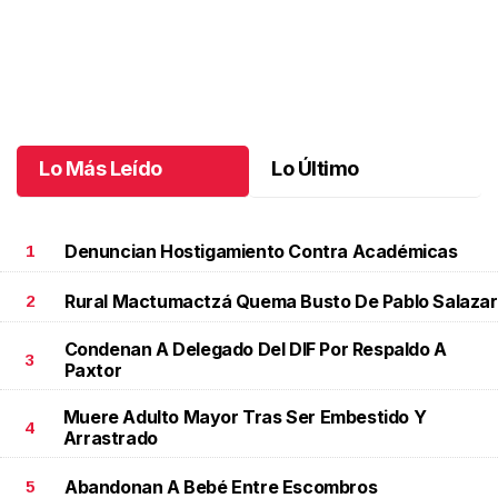
Jaguares FC derrota a Deportiva Venados
.
Jaguares FC derrota
a Deportiva Venados
Octubre 22 l
Lo Más Leído
Lo Último
Denuncian Hostigamiento Contra Académicas
1
Rural Mactumactzá Quema Busto De Pablo Salazar
2
Condenan A Delegado Del DIF Por Respaldo A
3
Paxtor
Muere Adulto Mayor Tras Ser Embestido Y
4
Arrastrado
Abandonan A Bebé Entre Escombros
5