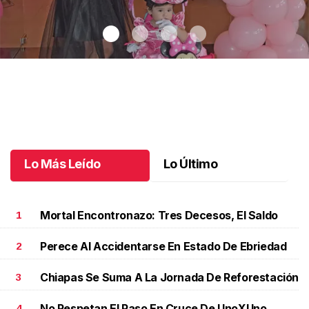
Un día especial para Aniela María
.
Un día especial para Aniela
María
Octubre 02 l
Lo Más Leído
Lo Último
Mortal Encontronazo: Tres Decesos, El Saldo
1
Perece Al Accidentarse En Estado De Ebriedad
2
Chiapas Se Suma A La Jornada De Reforestación
3
No Respetan El Paso En Cruce De UnoXUno
4