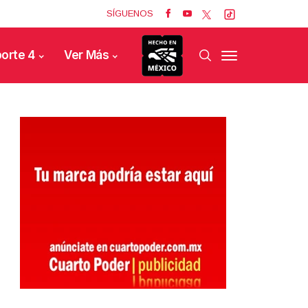
SÍGUENOS
orte 4
Ver Más