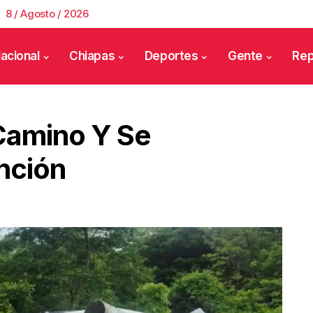
8 / Agosto / 2026
acional
Chiapas
Deportes
Gente
Rep
 Camino Y Se
nción