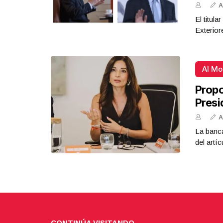
A
El titul
Exterior
Al M
Propo
Presi
A
La banca
del artíc
CONTINÚA VISITANDO