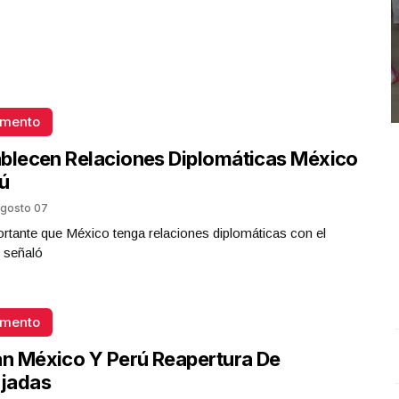
omento
blecen Relaciones Diplomáticas México
ú
gosto 07
rtante que México tenga relaciones diplomáticas con el
 señaló
omento
an México Y Perú Reapertura De
Conferencia de prensa matutina. Miércoles 17 de Junio
D
2026 | Presidenta Claudia Sheinbaum
.
Conferencia de
I
jadas
prensa matutina. Miércoles 17 de Junio 2026 |
J