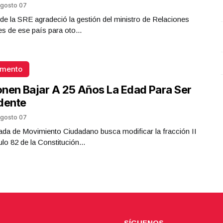
gosto 07
Presidenta Claudia Sheinbaum
ar de la SRE agradeció la gestión del ministro de Relaciones
Junio 17 l 8 Visitas
es de ese país para oto...
omento
nen Bajar A 25 Años La Edad Para Ser
dente
gosto 07
da de Movimiento Ciudadano busca modificar la fracción II
ulo 82 de la Constitución...
SÍGUENOS