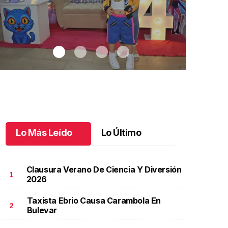
Lo Más Leído
Lo Último
Clausura Verano De Ciencia Y Diversión
1
2026
Taxista Ebrio Causa Carambola En
aritza Isabel, un cumpleaños muy k-pop
.
Daritza
Celebran el
2
Bulevar
sabel, un cumpleaños muy k-pop
Celebran e
unio 17 l
Junio 17 l