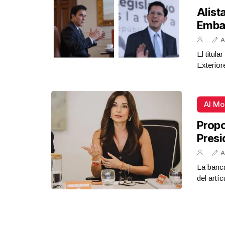
Alist
Emba
A
El titul
Exterior
Al M
Propo
Presi
A
La banca
del artíc