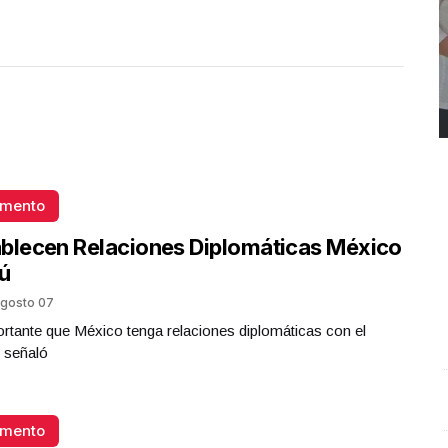
omento
blecen Relaciones Diplomáticas México
ú
gosto 07
rtante que México tenga relaciones diplomáticas con el
 señaló
REPORTE4 | 03 10 2025 con Rodolfo Flores
.
U
REPORTE4 | 03 10 2025 con Rodolfo Flores
e
omento
Octubre 03 l 10 Visitas
O