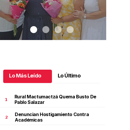
Lo Más Leído
Lo Último
Rural Mactumactzá Quema Busto De
1
Pablo Salazar
Denuncian Hostigamiento Contra
na emotiva jubilación en educación especial
.
Una
Santiago cu
2
Académicas
motiva jubilación en educación especial
Octubre 03 
ctubre 04 l