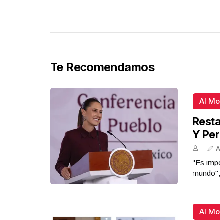
Te Recomendamos
Al M
Resta
Y Per
A
"Es impo
mundo",
Al M