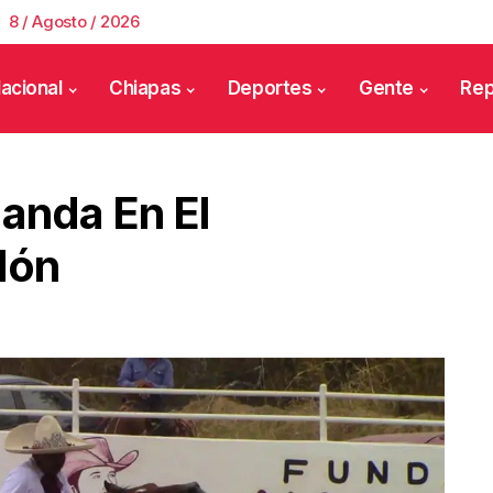
8 / Agosto / 2026
acional
Chiapas
Deportes
Gente
Rep
anda En El
dón