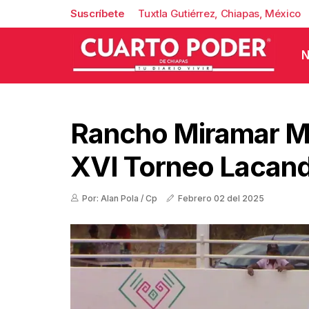
Suscríbete
Tuxtla Gutiérrez, Chiapas, México
N
Rancho Miramar M
XVI Torneo Lacan
Por: Alan Pola / Cp
Febrero 02 del 2025