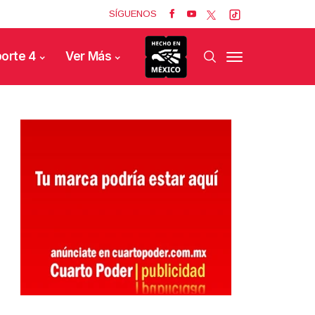
SÍGUENOS
orte 4
Ver Más