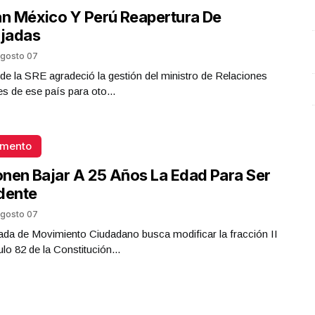
an México Y Perú Reapertura De
jadas
gosto 07
ar de la SRE agradeció la gestión del ministro de Relaciones
es de ese país para oto...
omento
nen Bajar A 25 Años La Edad Para Ser
dente
gosto 07
da de Movimiento Ciudadano busca modificar la fracción II
ulo 82 de la Constitución...