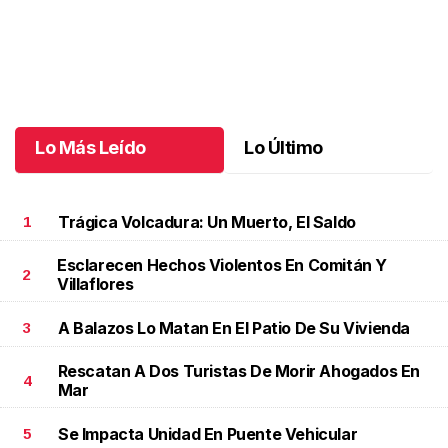
Una emotiva jubilación en educación especial
.
Una emotiva
jubilación en educación especial
Octubre 04 l
Lo Más Leído
Lo Último
Trágica Volcadura: Un Muerto, El Saldo
1
Esclarecen Hechos Violentos En Comitán Y
2
Villaflores
A Balazos Lo Matan En El Patio De Su Vivienda
3
Rescatan A Dos Turistas De Morir Ahogados En
4
Mar
Se Impacta Unidad En Puente Vehicular
5