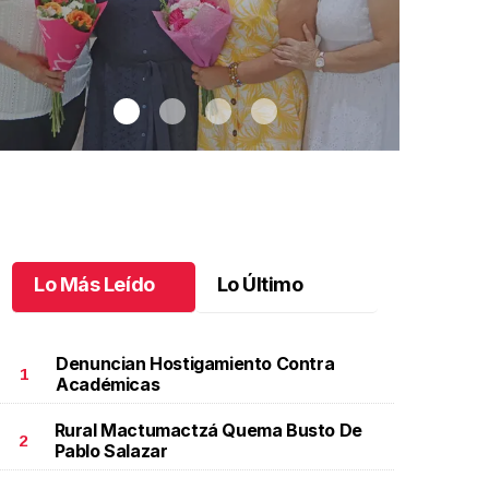
Lo Más Leído
Lo Último
Denuncian Hostigamiento Contra
1
Académicas
Rural Mactumactzá Quema Busto De
na emotiva jubilación en educación especial
.
Una
Santiago cu
2
Pablo Salazar
motiva jubilación en educación especial
Octubre 03 
ctubre 04 l