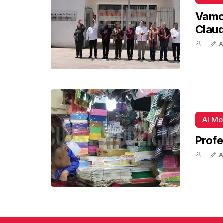
Vamos
Claud
A
Al M
Profe
A