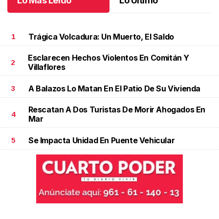
Lo Más Leído
Lo Último
Trágica Volcadura: Un Muerto, El Saldo
1
Esclarecen Hechos Violentos En Comitán Y
2
Villaflores
A Balazos Lo Matan En El Patio De Su Vivienda
3
Rescatan A Dos Turistas De Morir Ahogados En
4
Mar
Se Impacta Unidad En Puente Vehicular
5