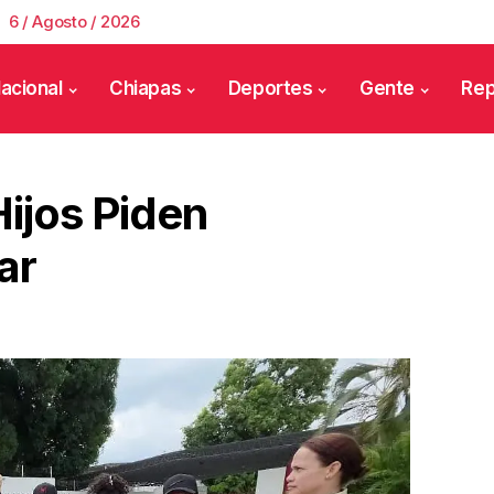
6 / Agosto / 2026
acional
Chiapas
Deportes
Gente
Rep
ijos Piden
ar