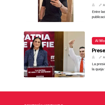
A
Entre la
publicac
Al M
Prese
A
La presi
la queja