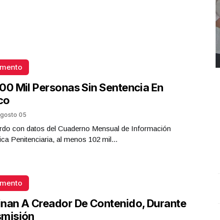
omento
00 Mil Personas Sin Sentencia En
co
gosto 05
rdo con datos del Cuaderno Mensual de Información
ica Penitenciaria, al menos 102 mil...
omento
REPORTE4 | 03 10 2025 con Rodolfo Flores
.
U
nan A Creador De Contenido, Durante
REPORTE4 | 03 10 2025 con Rodolfo Flores
e
smisión
Octubre 03 l 10 Visitas
O