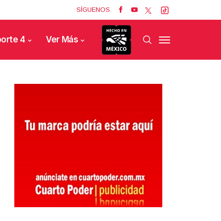
SÍGUENOS
orte 4
Ver Más