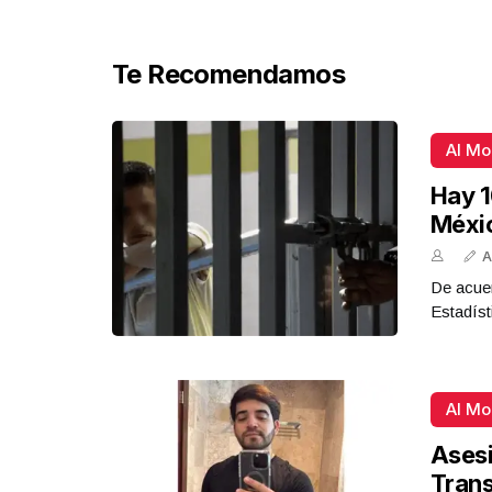
Te Recomendamos
Al M
Hay 1
Méxi
A
De acue
Estadíst
Al M
Asesi
Tran