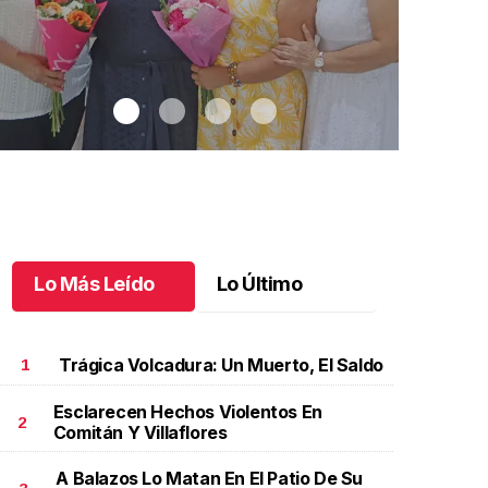
Lo Más Leído
Lo Último
Trágica Volcadura: Un Muerto, El Saldo
1
Esclarecen Hechos Violentos En
2
Comitán Y Villaflores
na emotiva jubilación en educación especial
.
Una
Santiago cu
motiva jubilación en educación especial
Octubre 03 
A Balazos Lo Matan En El Patio De Su
ctubre 04 l