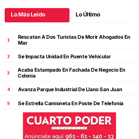
Octubre 04 l
Lo Más Leído
Lo Último
Rescatan A Dos Turistas De Morir Ahogados En
1
Mar
Se Impacta Unidad En Puente Vehicular
2
Acaba Estampado En Fachada De Negocio En
3
Colonia
Avanza Parque Industrial De Llano San Juan
4
Se Estrella Camioneta En Poste De Telefonía
5