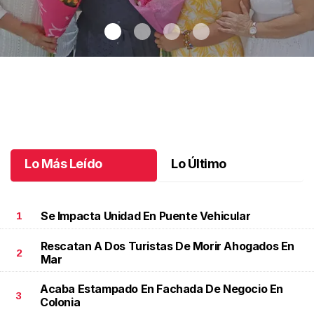
Una emotiva jubilación en educación especial
.
Una emotiva
jubilación en educación especial
Octubre 04 l
Lo Más Leído
Lo Último
Se Impacta Unidad En Puente Vehicular
1
Rescatan A Dos Turistas De Morir Ahogados En
2
Mar
Acaba Estampado En Fachada De Negocio En
3
Colonia