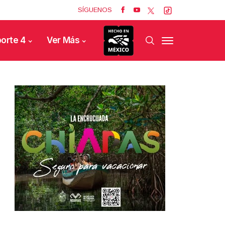
SÍGUENOS
orte 4
Ver Más