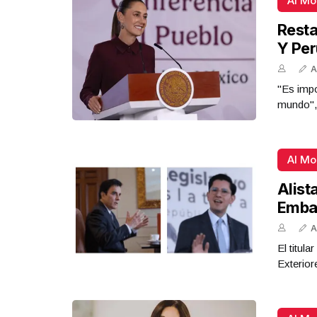
Al M
Resta
Y Per
A
"Es impo
mundo",
Al M
Alist
Emba
A
El titul
Exterior