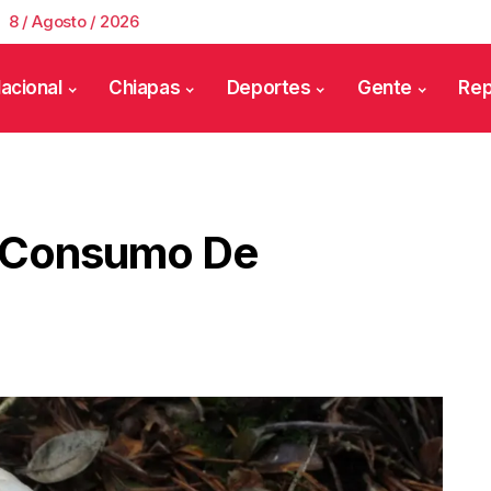
8 / Agosto / 2026
acional
Chiapas
Deportes
Gente
Rep
r Consumo De