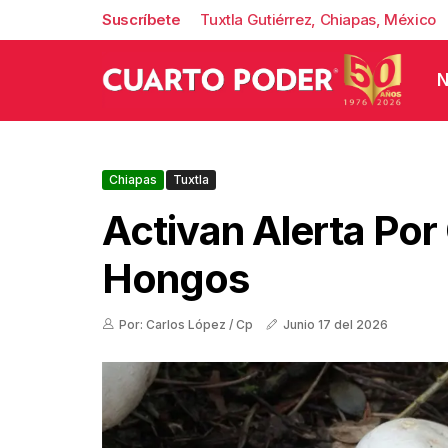
Suscríbete
Tuxtla Gutiérrez, Chiapas, México
N
Chiapas
Tuxtla
Activan Alerta Po
Hongos
Por: Carlos López / Cp
Junio 17 del 2026