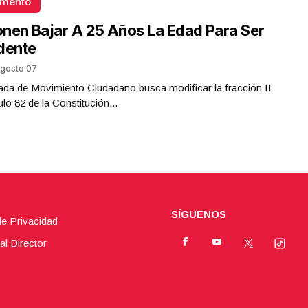
omento
nen Bajar A 25 Años La Edad Para Ser
dente
gosto 07
da de Movimiento Ciudadano busca modificar la fracción II
ulo 82 de la Constitución...
SÍGUENOS
de Privacidad
al Director