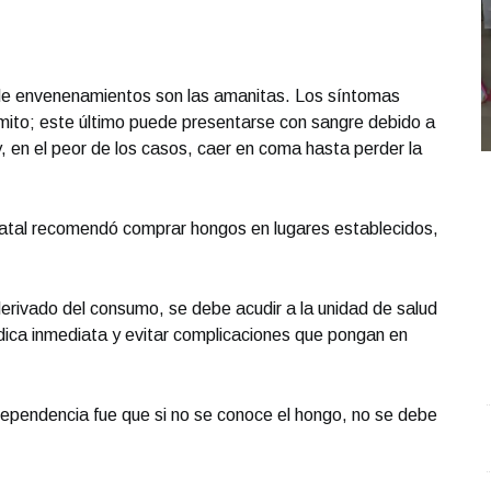
de envenenamientos son las amanitas. Los síntomas
ómito; este último puede presentarse con sangre debido a
, en el peor de los casos, caer en coma hasta perder la
tatal recomendó comprar hongos en lugares establecidos,
erivado del consumo, se debe acudir a la unidad de salud
dica inmediata y evitar complicaciones que pongan en
dependencia fue que si no se conoce el hongo, no se debe
Hablar del deporte de las tacleadas en la entidad es
D
recordar parte de la historia
.
Hablar del deporte de las
I
tacleadas en la entidad es recordar parte de la
J