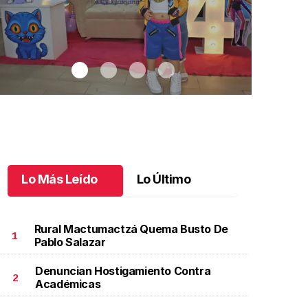
Lo Más Leído
Lo Último
Rural Mactumactzá Quema Busto De
1
Pablo Salazar
Denuncian Hostigamiento Contra
aritza Isabel, un cumpleaños muy k-pop
.
Daritza
Celebran el
2
Académicas
sabel, un cumpleaños muy k-pop
Celebran e
unio 17 l
Junio 17 l