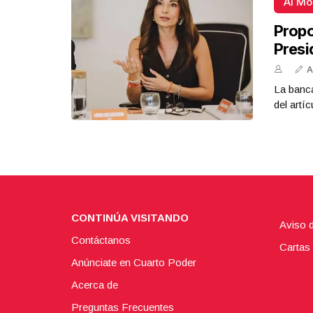
Al M
Propo
Presi
A
La banca
del artíc
CONTINÚA VISITANDO
Aviso 
Contáctanos
Cartas 
Anúnciate en Cuarto Poder
Acerca de
Preguntas Frecuentes