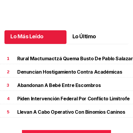
Santiago cumplió 3 años
.
Santiago cumplió 3 años
Octubre 03 l
Lo Más Leído
Lo Último
Rural Mactumactzá Quema Busto De Pablo Salazar
1
Denuncian Hostigamiento Contra Académicas
2
Abandonan A Bebé Entre Escombros
3
Piden Intervención Federal Por Conflicto Limítrofe
4
Llevan A Cabo Operativo Con Binomios Caninos
5