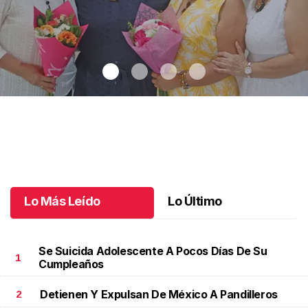
Una emotiva jubilación en educación especial
.
Una emotiva
jubilación en educación especial
Octubre 04 l
Lo Más Leído
Lo Último
Se Suicida Adolescente A Pocos Días De Su
1
Cumpleaños
Detienen Y Expulsan De México A Pandilleros
2