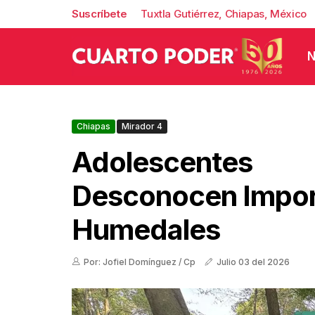
Suscríbete
Tuxtla Gutiérrez, Chiapas, México
N
Chiapas
Mirador 4
Adolescentes
Desconocen Impor
Humedales
Por: Jofiel Domínguez / Cp
Julio 03 del 2026