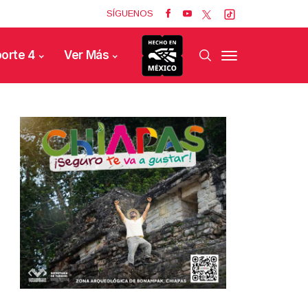
SÍGUENOS
orte 4
Ver Más