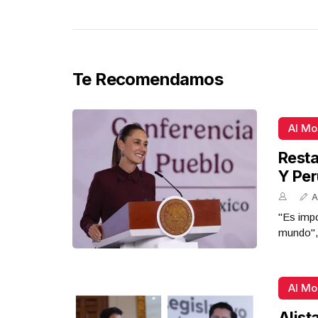
Te Recomendamos
Al M
Resta
Y Per
A
"Es impo
mundo",
Al M
Alist