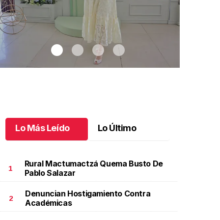
Lo Más Leído
Lo Último
Rural Mactumactzá Quema Busto De
1
Pablo Salazar
Denuncian Hostigamiento Contra
ucio, un bebé muy deseado
.
Lucio, un bebé muy
Adiós a la s
2
Académicas
eseado
Julio 02 l
ulio 03 l