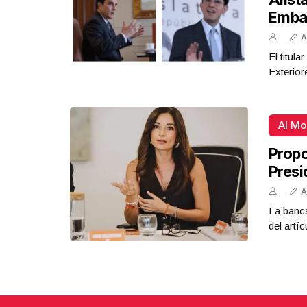
Emba
A
El titul
Exterior
Al M
Propo
Presi
A
La banca
del artíc