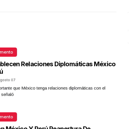
Julio 02 l 4 Visitas
omento
blecen Relaciones Diplomáticas México
ú
gosto 07
rtante que México tenga relaciones diplomáticas con el
 señaló
omento
an México Y Perú Reapertura De