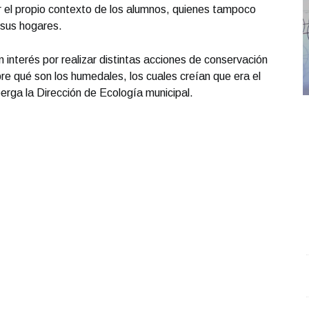
 el propio contexto de los alumnos, quienes tampoco
 sus hogares.
 interés por realizar distintas acciones de conservación
re qué son los humedales, los cuales creían que era el
rga la Dirección de Ecología municipal.
Entrevista con Ciro Castillo; en el estudio Alejandra
L
Gómez Mendoza
.
Entrevista con Ciro Castillo; en el
d
estudio Alejandra Gómez Mendoza
J