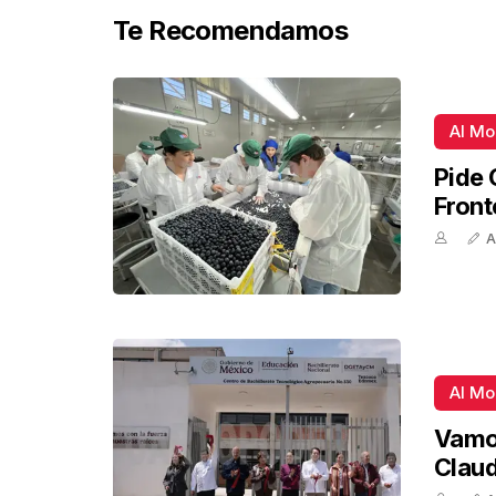
Te Recomendamos
Al M
Pide 
Front
A
Al M
Vamos
Claud