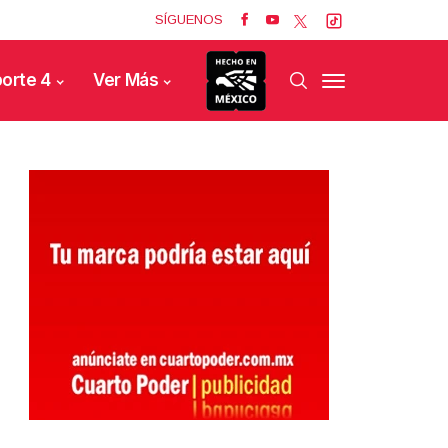
SÍGUENOS
orte 4
Ver Más