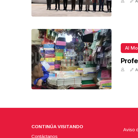
A
Al M
Profe
A
CONTINÚA VISITANDO
Aviso 
Contáctanos