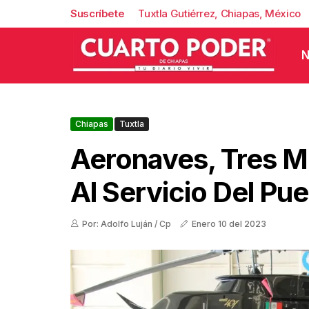
Suscríbete
Tuxtla Gutiérrez, Chiapas, México
N
Chiapas
Tuxtla
Aeronaves, Tres M
Al Servicio Del Pu
Por: Adolfo Luján / Cp
Enero 10 del 2023