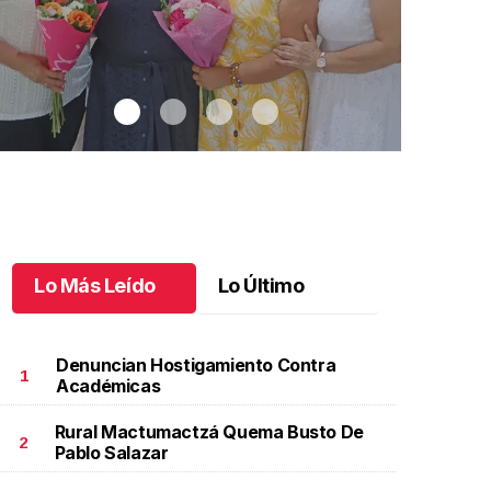
Lo Más Leído
Lo Último
Denuncian Hostigamiento Contra
1
Académicas
Rural Mactumactzá Quema Busto De
na emotiva jubilación en educación especial
.
Una
Santiago cu
2
Pablo Salazar
motiva jubilación en educación especial
Octubre 03 
ctubre 04 l