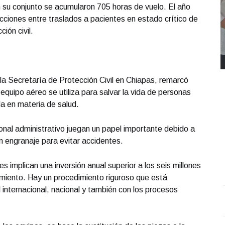
en su conjunto se acumularon 705 horas de vuelo. El año
cciones entre traslados a pacientes en estado crítico de
ión civil.
 la Secretaría de Protección Civil en Chiapas, remarcó
quipo aéreo se utiliza para salvar la vida de personas
a en materia de salud.
sonal administrativo juegan un papel importante debido a
n engranaje para evitar accidentes.
es implican una inversión anual superior a los seis millones
miento. Hay un procedimiento riguroso que está
 internacional, nacional y también con los procesos
REPORTE4 | 03 10 2025 con Rodolfo Flores
.
U
REPORTE4 | 03 10 2025 con Rodolfo Flores
e
Octubre 03 l 10 Visitas
O