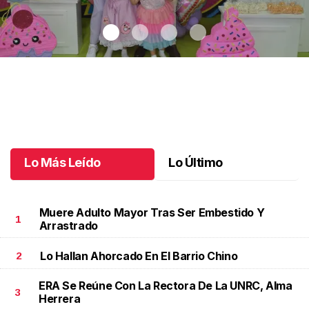
Nicole cumple 7 años
.
Nicole cumple 7 años
Octubre 16 l
Lo Más Leído
Lo Último
Muere Adulto Mayor Tras Ser Embestido Y
1
Arrastrado
Lo Hallan Ahorcado En El Barrio Chino
2
ERA Se Reúne Con La Rectora De La UNRC, Alma
3
Herrera