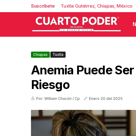
Suscríbete
Tuxtla Gutiérrez, Chiapas, México
N
Chiapas
Tuxtla
Anemia Puede Ser 
Riesgo
Por: William Chacón / Cp
Enero 20 del 2025