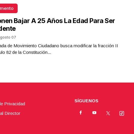
omento
nen Bajar A 25 Años La Edad Para Ser
dente
gosto 07
da de Movimiento Ciudadano busca modificar la fracción II
ulo 82 de la Constitución...
SÍGUENOS
de Privacidad
al Director