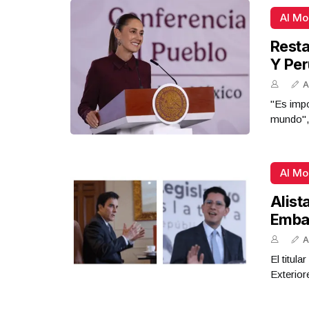
Al M
Resta
Y Per
A
"Es impo
mundo",
Al M
Alist
Emba
A
El titul
Exterior