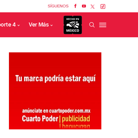
SÍGUENOS
orte 4
Ver Más