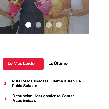
Lo Más Leído
Lo Último
Rural Mactumactzá Quema Busto De
1
Pablo Salazar
Denuncian Hostigamiento Contra
na emotiva jubilación en educación especial
.
Una
Santiago cu
2
Académicas
motiva jubilación en educación especial
Octubre 03 
ctubre 04 l