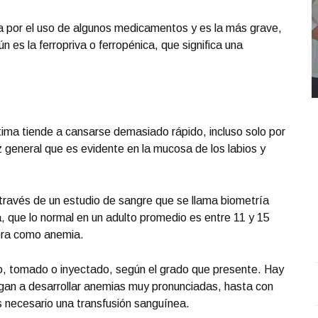
da por el uso de algunos medicamentos y es la más grave,
es la ferropriva o ferropénica, que significa una
ima tiende a cansarse demasiado rápido, incluso solo por
 general que es evidente en la mucosa de los labios y
 través de un estudio de sangre que se llama biometría
a, que lo normal en un adulto promedio es entre 11 y 15
era como anemia.
ro, tomado o inyectado, según el grado que presente. Hay
REPORTE4 | 03 10 2025 con Rodolfo Flores
.
U
gan a desarrollar anemias muy pronunciadas, hasta con
REPORTE4 | 03 10 2025 con Rodolfo Flores
e
s necesario una transfusión sanguínea.
Octubre 03 l 10 Visitas
O