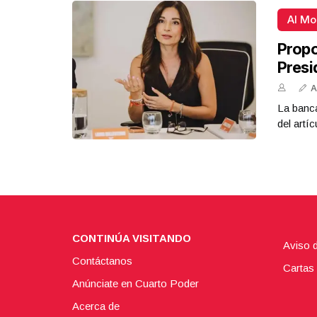
Al M
Propo
Presi
A
La banca
del artíc
CONTINÚA VISITANDO
Aviso 
Contáctanos
Cartas 
Anúnciate en Cuarto Poder
Acerca de