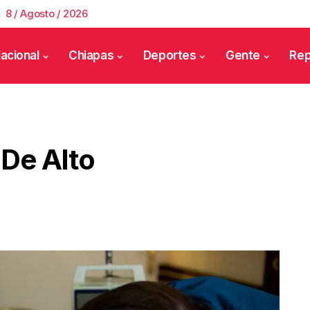
8 / Agosto / 2026
acional
Chiapas
Deportes
Gente
Rep
De Alto