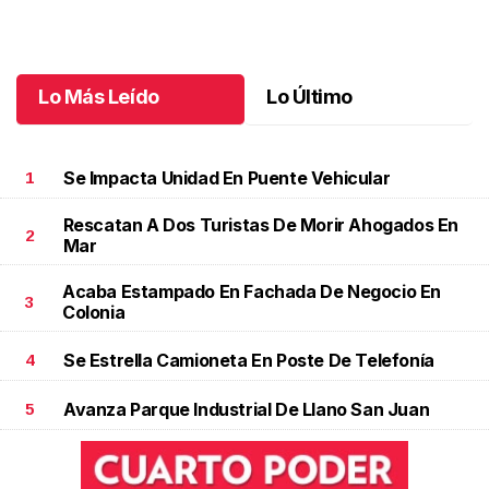
jubilación en educación especial
Octubre 04 l
Lo Más Leído
Lo Último
Se Impacta Unidad En Puente Vehicular
1
Rescatan A Dos Turistas De Morir Ahogados En
2
Mar
Acaba Estampado En Fachada De Negocio En
3
Colonia
Se Estrella Camioneta En Poste De Telefonía
4
Avanza Parque Industrial De Llano San Juan
5