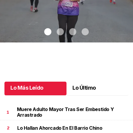
Celebran 3.ª Carrera Lucha Contra el Cáncer de Mama
.
Celebran
3.ª Carrera Lucha Contra el Cáncer de Mama
Octubre 06 l
Lo Más Leído
Lo Último
Muere Adulto Mayor Tras Ser Embestido Y
1
Arrastrado
Lo Hallan Ahorcado En El Barrio Chino
2