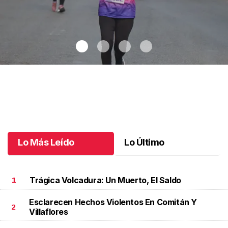
Celebran 3.ª Carrera Lucha Contra el Cáncer de Mama
.
Celebran
3.ª Carrera Lucha Contra el Cáncer de Mama
Octubre 06 l
Lo Más Leído
Lo Último
Trágica Volcadura: Un Muerto, El Saldo
1
Esclarecen Hechos Violentos En Comitán Y
2
Villaflores