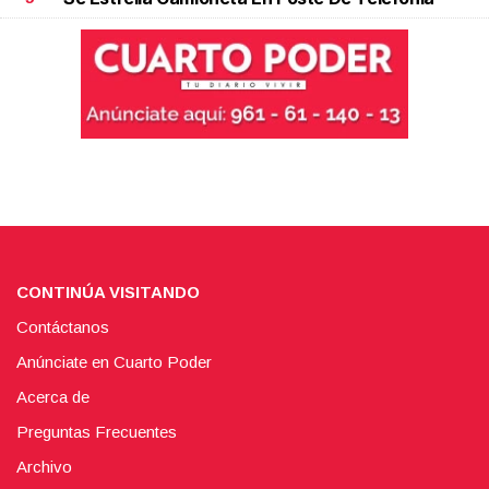
CONTINÚA VISITANDO
Contáctanos
Anúnciate en Cuarto Poder
Acerca de
Preguntas Frecuentes
Archivo