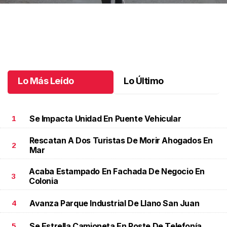
Celebran 3.ª Carrera Lucha Contra el Cáncer de Mama
.
Celebran
3.ª Carrera Lucha Contra el Cáncer de Mama
Octubre 06 l
Lo Más Leído
Lo Último
Se Impacta Unidad En Puente Vehicular
1
Rescatan A Dos Turistas De Morir Ahogados En
2
Mar
Acaba Estampado En Fachada De Negocio En
3
Colonia
Avanza Parque Industrial De Llano San Juan
4
Se Estrella Camioneta En Poste De Telefonía
5