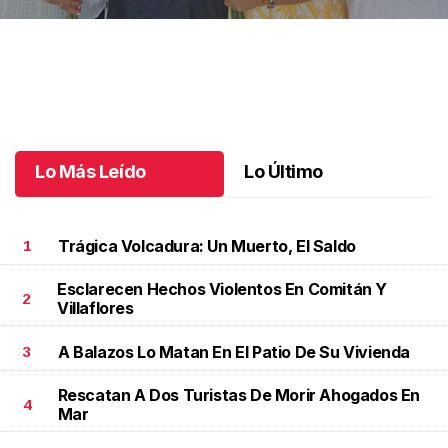
Una emotiva jubilación en educación especial
.
Una emotiva
jubilación en educación especial
Octubre 04 l
Lo Más Leído
Lo Último
Trágica Volcadura: Un Muerto, El Saldo
1
Esclarecen Hechos Violentos En Comitán Y
2
Villaflores
A Balazos Lo Matan En El Patio De Su Vivienda
3
Rescatan A Dos Turistas De Morir Ahogados En
4
Mar