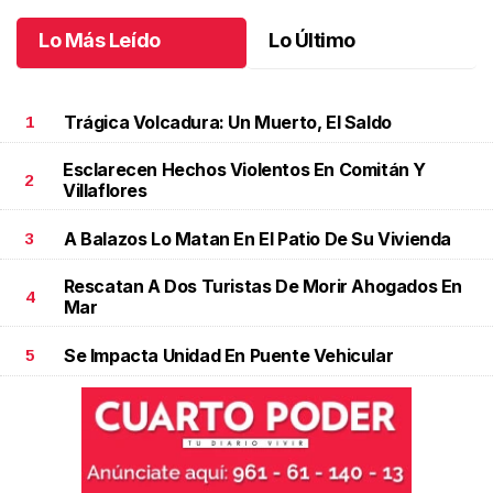
Lo Más Leído
Lo Último
Trágica Volcadura: Un Muerto, El Saldo
1
Esclarecen Hechos Violentos En Comitán Y
2
Villaflores
A Balazos Lo Matan En El Patio De Su Vivienda
3
Rescatan A Dos Turistas De Morir Ahogados En
4
Mar
Se Impacta Unidad En Puente Vehicular
5