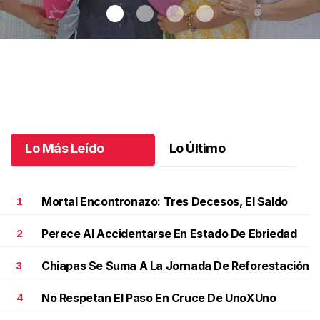
Una emotiva jubilación en educación especial
.
Una emotiva
jubilación en educación especial
Octubre 04 l
Lo Más Leído
Lo Último
Mortal Encontronazo: Tres Decesos, El Saldo
1
Perece Al Accidentarse En Estado De Ebriedad
2
Chiapas Se Suma A La Jornada De Reforestación
3
No Respetan El Paso En Cruce De UnoXUno
4