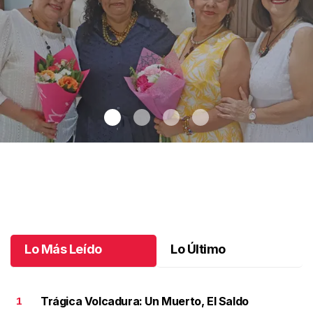
Una emotiva jubilación en educación especial
.
Una emotiva
jubilación en educación especial
Octubre 04 l
Lo Más Leído
Lo Último
Trágica Volcadura: Un Muerto, El Saldo
1