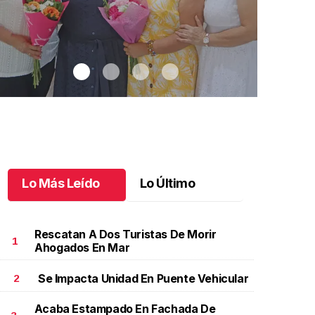
Lo Más Leído
Lo Último
Rescatan A Dos Turistas De Morir
1
Ahogados En Mar
Se Impacta Unidad En Puente Vehicular
2
na emotiva jubilación en educación especial
.
Una
Santiago cu
motiva jubilación en educación especial
Octubre 03 
Acaba Estampado En Fachada De
ctubre 04 l