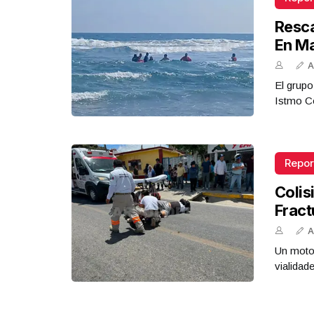
Resca
En M
A
El grupo
Istmo Co
Repor
Colis
Fract
A
Un motoc
vialidad