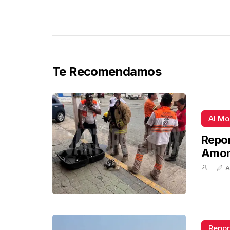
Te Recomendamos
Al M
Repor
Amon
A
Repor