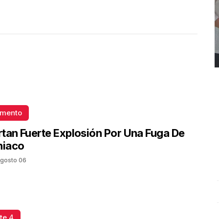
omento
tan Fuerte Explosión Por Una Fuga De
iaco
gosto 06
REPORTE4 | 03 10 2025 con Rodolfo Flores
.
U
REPORTE4 | 03 10 2025 con Rodolfo Flores
e
te 4
Octubre 03 l 10 Visitas
O