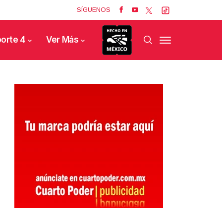
SÍGUENOS
orte 4
Ver Más