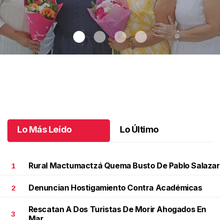
Una emotiva jubilación en educación especial
.
Una emotiva
jubilación en educación especial
Octubre 04 l
Lo Más Leído
Lo Último
Rural Mactumactzá Quema Busto De Pablo Salazar
1
Denuncian Hostigamiento Contra Académicas
2
Rescatan A Dos Turistas De Morir Ahogados En
3
Mar