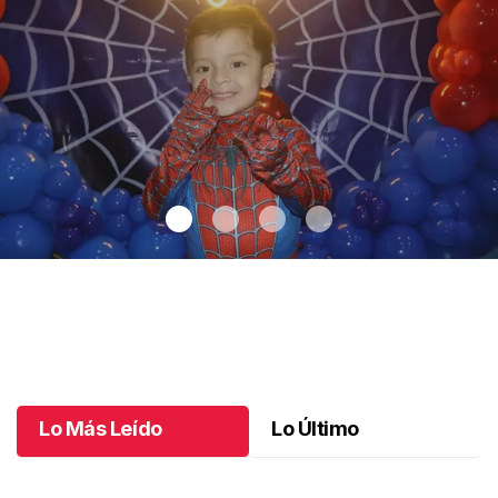
Santiago cumplió 3 años
.
Santiago cumplió 3 años
Octubre 03 l
Lo Más Leído
Lo Último