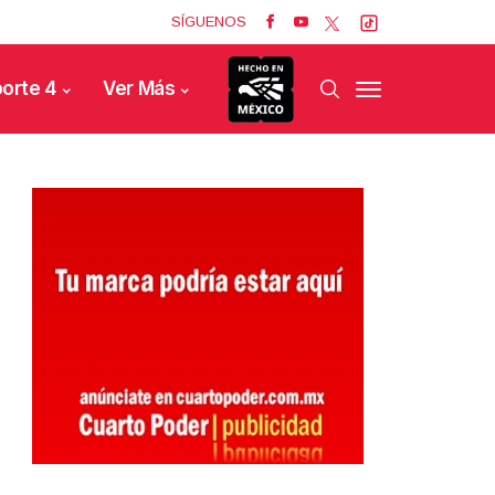
SÍGUENOS
orte 4
Ver Más