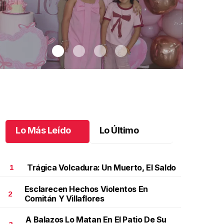
Lo Más Leído
Lo Último
Trágica Volcadura: Un Muerto, El Saldo
1
Esclarecen Hechos Violentos En
2
Comitán Y Villaflores
aki celebró sus 10 años con temática coquette
.
Maki
Un festejo ú
elebró sus 10 años con temática coquette
Octubre 17 
A Balazos Lo Matan En El Patio De Su
ctubre 18 l