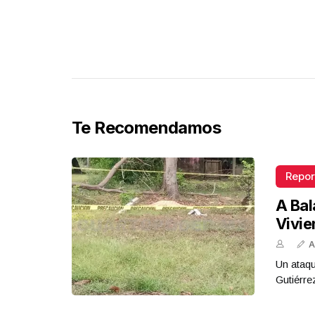
Te Recomendamos
Repor
A Bal
Vivi
A
Un ataqu
Gutiérre