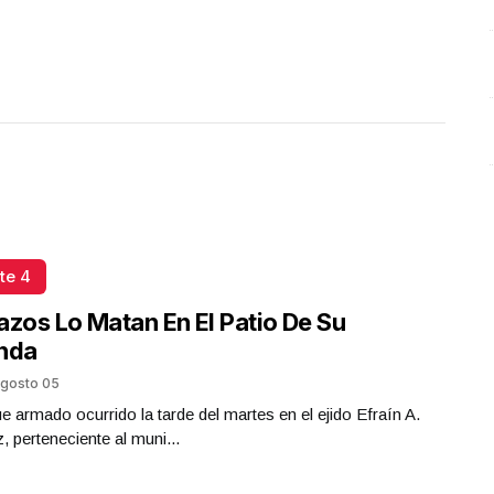
te 4
azos Lo Matan En El Patio De Su
enda
gosto 05
e armado ocurrido la tarde del martes en el ejido Efraín A.
z, perteneciente al muni...