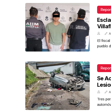
Repor
Escla
Villa
A
El fisca
pueblo d
Repor
Se Ac
Lesi
A
Tres per
automóvi