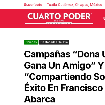
Suscríbete
Tuxtla Gutiérrez, Chiapas, México
N
Chiapas
Destacadas Del Día
Campañas “Dona U
Gana Un Amigo” Y
“Compartiendo Son
Éxito En Francisco
Abarca