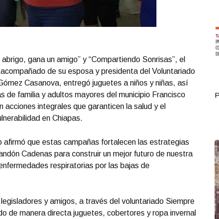
abrigo, gana un amigo” y “Compartiendo Sonrisas”, el
 acompañado de su esposa y presidenta del Voluntariado
 Gómez Casanova, entregó juguetes a niños y niñas, así
as de familia y adultos mayores del municipio Francisco
Portada Octubre 16
P
acciones integrales que garanticen la salud y el
ulnerabilidad en Chiapas.
co afirmó que estas campañas fortalecen las estrategias
andón Cadenas para construir un mejor futuro de nuestra
 enfermedades respiratorias por las bajas de
, legisladores y amigos, a través del voluntariado Siempre
o de manera directa juguetes, cobertores y ropa invernal