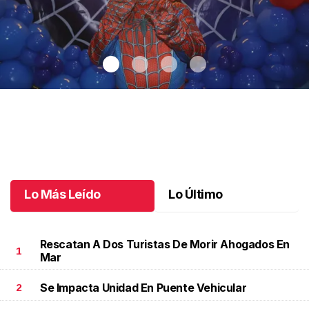
Santiago cumplió 3 años
.
Santiago cumplió 3 años
Octubre 03 l
Lo Más Leído
Lo Último
Rescatan A Dos Turistas De Morir Ahogados En
1
Mar
Se Impacta Unidad En Puente Vehicular
2